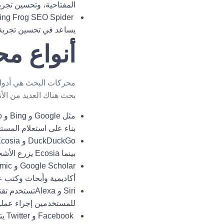
المفتاحية، وتحسين تجرب
Screaming Frog SEO Spider
يساعد في تحسين تجربة
أنواع م
محركات البحث هي أدوات
بحث هناك العديد من الأن
مثل
Google
و
Bing
و
Yahoo
بناء على استعلام المست
DuckDuckGo
و
Ecosia
بينما Ecosia يزرع الأشجار عند إجراء البحث.
Google Scholar
و
Microsoft Academic
أكاديمية وأبحاث وكتب ع
Siri
و
Alexa
تستخدم تقن
للمستخدمين إجراء عمليا
Facebook
و
Twitter
يت