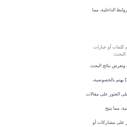
ابط الداخلية، مما
 كلمات أو عبارات
 البحث:
وتعرض نتائج البحث
تركز على مواضيع أو صناعات معينة على سبيل المثال DuckDuckGo يهتم بالخصوصية،
 العثور على مقالات
، مما يتيح
ر على مشاركات أو