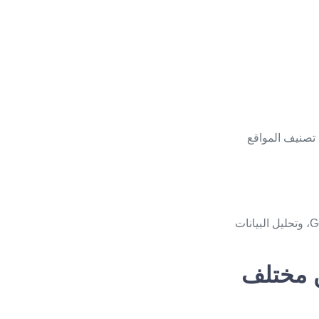
، حيث تهدف إلى تحسين تصنيف المواقع
مجموعة متنوعة من الخدمات مثل تحسين محركات البحث (SEO) إدارة حملات إعلانات Google، وتحليل البيانات
 مختلف