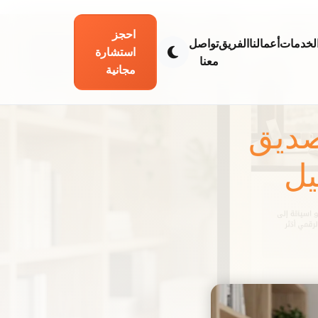
احجز
لخدمات
أعمالنا
الفريق
تواصل
استشارة
معنا
مجانية
صديق
SE): دليل