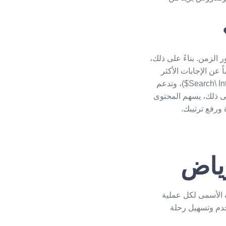
الزمن. بناءً على ذلك،
ن الإجابات الأكثر
دقة وشغفاً لأسئلة المستخدمين. لذلك، فإن صياغة نصوص بشرية واضحة تلبي نية البحث ($Search\ Intent$)، وتدعم
لى ذلك، يسهم المحتوى
ورفع ترتيبك.
رياض
 الأسمى لكل عملية
دم وتسهيل رحلة