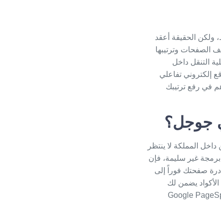
، ولكن الحقيقة أعقد
) في مقدمة أولوياته لتصنيف الصفحات وترتيبها
ة التنقل داخل
ع إلكتروني
تفاعلي
م في رفع ترتيبك
ي جوجل؟
اخل المملكة لا ينتظر
 برمجة غير سليمة، فإن
درة صفحتك فوراً إلى
أكواد يضمن لك
Google PageSp