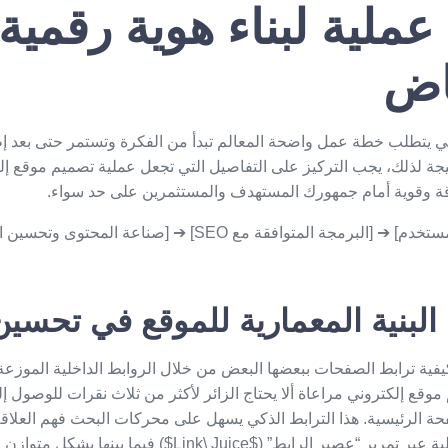
لية لبناء هوية رقمية
اض
مي يتطلب خطة عمل واضحة المعالم تبدأ من الفكرة وتستمر حتى بعد إ
تيجة لذلك، يجب التركيز على التفاصيل التي تجعل عملية
تصميم موقع إل
وقة وقوية أمام جمهورك المستهدف والمستثمرين على حد سواء.
مجة المتوافقة مع SEO] ➔ [صناعة المحتوى وتحسين الأرشفة]
لبنية المعمارية للموقع في تحسين
 كيفية ترابط الصفحات ببعضها البعض من خلال الروابط الداخلية الموزعة
موقع إلكتروني
مراعاة ألا يحتاج الزائر لأكثر من ثلاث نقرات للوصول
حة الرئيسية. هذا الترابط الذكي يسهل على محركات البحث فهم العلاق
من قوة الصفحات الداخلية عبر تمرير “عصير الرابط” ($Link\ Juice