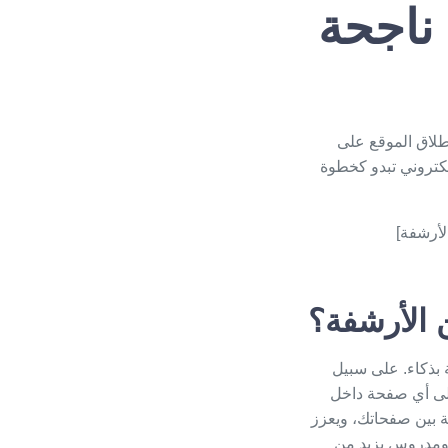
 ناجحة
طلاق الموقع على
كتروني
تبدو كخطوة
 الأرشفة؟
 بذكاء. على سبيل
 إلى أي صفحة داخل
ة بين صفحاتك، ويعزز
$) فيما بينها بشكل متوازن ومدروس يزيد من