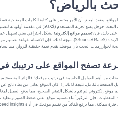
بحث بالرياض؟
مواقع، يعتقد البعض أن الأمر يقتصر على كتابة الكلمات المفتاحية فقط
من ذلك بكثير. إن محرك البحث جوجل يضع تجربة المستخدم ($UX$
ة على ذلك، فإن
تصميم مواقع إلكترونية
بشكل احترافي يعني تسهيل عملي
، فإن الاهتمام بقواعد
تصميم موق
حة لخوارزميات البحث بأن موقعك يقدم قيمة حقيقية للزوار، مما يساه
رعة تصفح المواقع على ترتيبك ف
حات من أهم العوامل الحاسمة في ترتيب موقعك؛ فالزائر المتصفح من د
يل الصفحة بالكامل. نتيجة لذلك، إذا كان الموقع يعاني من بطء ناتج عن
 موقع إلكتروني
لم تتم بالشكل التقني الصحيح، مما يدفع العميل لمغا
ه المعطيات، فإن التركيز أثناء
تصميم موقع
على ضغط الصور وتنظيف ال
فترة ممكنة، مما يرفع تلقائياً من تقييم موقعك في أداة
eed Insights