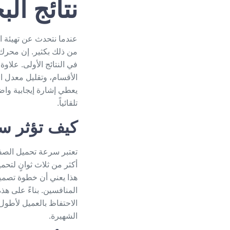
نتائج ال
عندما نتحدث عن تهيئة ال
في النتائج الأولى. علاو
الأقسام، وتقليل معدل الارتداد ($Bounce\ Rate$). نتيجة لذلك
يعطي إشارة إيجابية واض
تلقائياً.
كيف تؤثر س
تعتبر سرعة تحميل الصف
أكثر من ثلاث ثوانٍ لتحم
هذا يعني أن خطوة
تصميم
المنافسين. بناءً على هذ
الاحتفاظ بالعميل لأطول 
الشهيرة.