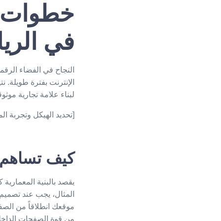
خطوات عم
في الري
النجاح في الفضاء الرق
الإنترنت بفترة طويلة. ن
لبناء علامة تجارية موث
[تحديد الهيكل وتجربة المستخدم] ➔ [البر
كيف تساهم ا
يقصد بالبنية المعمارية
المثال، يجب عند
تصميم 
موقعك انطلاقاً من الصف