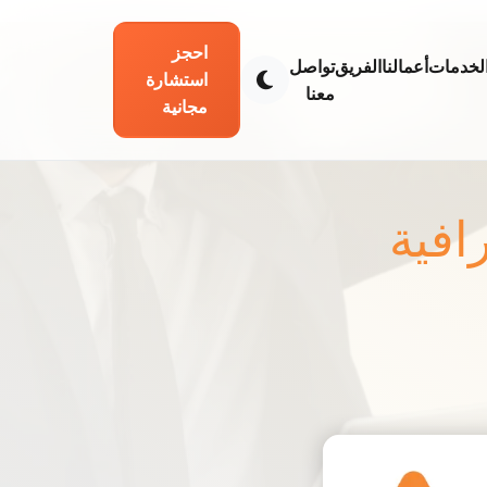
احجز
لخدمات
أعمالنا
الفريق
تواصل
استشارة
معنا
مجانية
افية