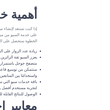
أهمية خد
إذا كنت تستعد لإنشاء م
على خدمة السيو من مزوده
الخطوة ستحصل على المزا
زيادة عدد الزوار على الموقع بنسبة تتخطى الـ70% يوميًا
متصفح جوجل باستمرار.
ستتمكن من توسيع قاعدة 
واستخدامًا بين المتابعين.
باقة خدمات سيو التي س
لتجربة مستخدم أفضل و
الوصول للنتائج القابلة 
معايير ا