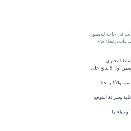
، أنت في حاجة للحصول
 فأنت باتخاذ هذه
يعزز السيو ثقة الزائرين على الموقع، بسبب تصدره الدائم لمحركات البحث، لأنه سيجد موقعك ضمن أول 5 نتائج على
بة والأكثر بحثا
خلية وسرعة الموقع
أو بطء ما.