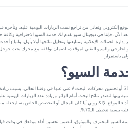
موقع إلكتروني وتعاني من تراجع نسب الزيارات اليومية عليه، وتأخره ف
د الآن، فإننا في
ديجيتال سيو
نقدم لك خدمة السيو الاحترافية وكافة خد
إدارة الحملات الإعلانية ومتابعتها وتحليل نتائجها أولا بأول، واتباع أحدث
والخارجي والسيو التقني لموقعك، لضمان توافقه مع محرك بحث جوجل، 
ولى باستمرار.
دمة السيو؟
أصبحت خدمة السيو SEO أو تحسين محركات البحث لا غنى عنها في وقتنا الحالي، بسبب زيا
فسية بينها لتصدر نتائج البحث أمام الزائر وزيادة عدد الزيارات اليومية ع
 أداء الموقع الإلكتروني أيا كان المجال أو التخصص الخاص به، ليجعله
 بنسبة تتخطى الـ70%.
دمة السيو المحترف والموثوق، لتضمن تحسين أداء موقعك في وقت قياس