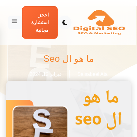
احجز
استشارة
مجانية
ما هو ال Seo
Salsabeel Ata
فبراير 12, 2024